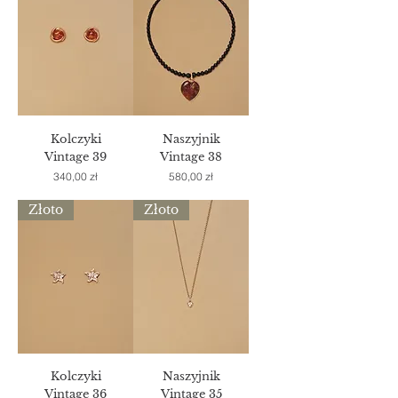
Kolczyki
Naszyjnik
Vintage 39
Vintage 38
Cena
Cena
340,00 zł
580,00 zł
Złoto
Złoto
Kolczyki
Naszyjnik
Vintage 36
Vintage 35