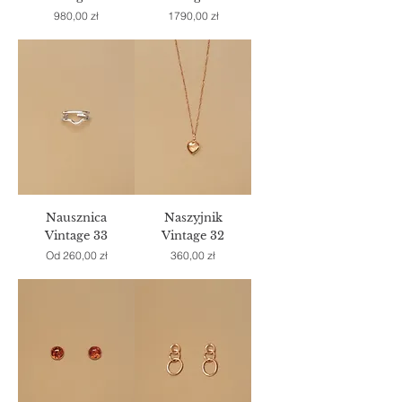
Cena
Cena
980,00 zł
1790,00 zł
Nausznica
Naszyjnik
Vintage 33
Vintage 32
Cena rabatowa
Cena
Od
260,00 zł
360,00 zł