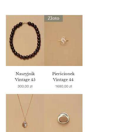
Złoto
Naszyjnik
Pierścionek
Vintage 45
Vintage 44
Cena
Cena
300,00 zł
1680,00 zł