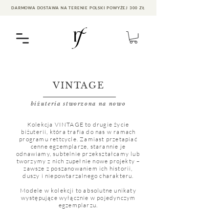
DARMOWA DOSTAWA NA TERENIE POLSKI POWYŻEJ 300 ZŁ
VINTAGE
biżuteria stworzona na nowo
Kolekcja VINTAGE to drugie życie
biżuterii, która trafia do nas w ramach
programu rettcycle. Zamiast przetapiać
cenne egzemplarze, starannie je
odnawiamy, subtelnie przekształcamy lub
tworzymy z nich zupełnie nowe projekty –
zawsze z poszanowaniem ich historii,
duszy i niepowtarzalnego charakteru.
Modele w kolekcji to absolutne unikaty
występujące wyłącznie w pojedynczym
egzemplarzu.