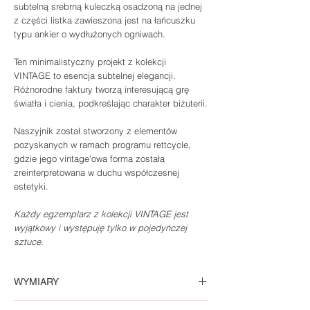
subtelną srebrną kuleczką osadzoną na jednej
z części listka zawieszona jest na łańcuszku
typu ankier o wydłużonych ogniwach.
Ten minimalistyczny projekt z kolekcji
VINTAGE to esencja subtelnej elegancji.
Różnorodne faktury tworzą interesującą grę
światła i cienia, podkreślając charakter biżuterii.
Naszyjnik został stworzony z elementów
pozyskanych w ramach programu rettcycle,
gdzie jego vintage'owa forma została
zreinterpretowana w duchu współczesnej
estetyki.
Każdy egzemplarz z kolekcji VINTAGE jest
wyjątkowy i występuję tylko w pojedyńczej
sztuce.
WYMIARY
Wysokość wisiorka 25 mm, całkowita długość