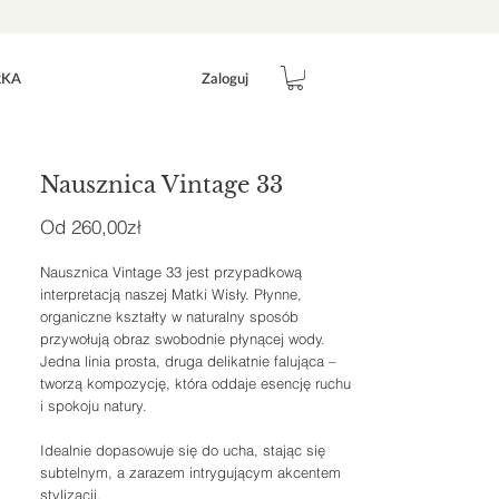
Zaloguj
RKA
Nausznica Vintage 33
Cena
Od
260,00zł
Rabatowa
Nausznica Vintage 33 jest przypadkową
interpretacją naszej Matki Wisły. Płynne,
organiczne kształty w naturalny sposób
przywołują obraz swobodnie płynącej wody.
Jedna linia prosta, druga delikatnie falująca –
tworzą kompozycję, która oddaje esencję ruchu
i spokoju natury.
Idealnie dopasowuje się do ucha, stając się
subtelnym, a zarazem intrygującym akcentem
stylizacji.