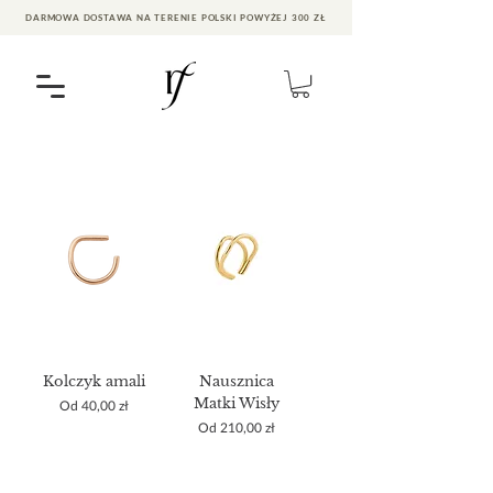
DARMOWA DOSTAWA NA TERENIE POLSKI POWYŻEJ 300 ZŁ
Kolczyk amali
Nausznica
Matki Wisły
Cena rabatowa
Od
40,00 zł
Cena rabatowa
Od
210,00 zł