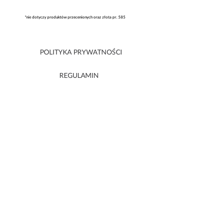
*nie dotyczy produktów przecenionych oraz złota pr. 585
POLITYKA PRYWATNOŚCI
REGULAMIN
DLA MEDIÓW
DOSTAWA
POMOC
KONTAKT