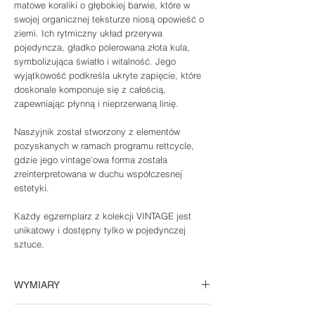
matowe koraliki o głębokiej barwie, które w
swojej organicznej teksturze niosą opowieść o
ziemi. Ich rytmiczny układ przerywa
pojedyncza, gładko polerowana złota kula,
symbolizująca światło i witalność. Jego
wyjątkowość podkreśla ukryte zapięcie, które
doskonale komponuje się z całością,
zapewniając płynną i nieprzerwaną linię.
Naszyjnik został stworzony z elementów
pozyskanych w ramach programu rettcycle,
gdzie jego vintage'owa forma została
zreinterpretowana w duchu współczesnej
estetyki.
Każdy egzemplarz z kolekcji VINTAGE jest
unikatowy i dostępny tylko w pojedynczej
sztuce.
WYMIARY
Średnica największego koralika 10 mm,