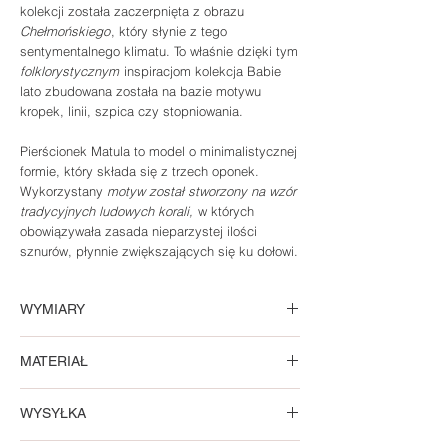
kolekcji została zaczerpnięta z obrazu
Chełmońskiego
, kt
ó
ry s
łynie z tego
sentymentalnego klimatu. To właśnie dzięki tym
folklorystycznym
inspiracjom kolekcja Babie
lato zbudowana została na bazie motywu
kropek, linii, szpica czy stopniowania.
Pierścionek Matula to model o minimalistycznej
formie, który składa się z trzech oponek.
Wykorzystany
motyw został stworzony na wzór
tradycyjnych ludowych korali,
w których
obowiązywała zasada nieparzystej ilości
sznurów, płynnie zwiększających się ku dołowi.
WYMIARY
Szerokość pierścionka w najszerszym punkcie
MATERIAŁ
0,6 cm.
Wersja srebrna
Rozmiar pierścionka:
tabela rozmiarów
WYSYŁKA
Model został w całości wykonany przez
lokalnych producentów ze srebra próby 925.