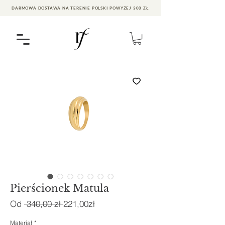
DARMOWA DOSTAWA NA TERENIE POLSKI POWYŻEJ 300 ZŁ
Pierścionek Matula
Regularna
Cena
Od
 340,00 zł 
221,00zł
cena
Rabatowa
Materiał
*