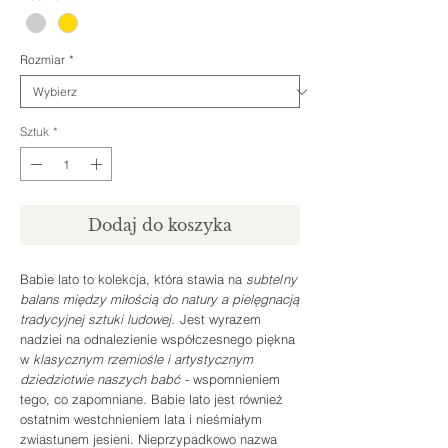
Rozmiar
*
Sztuk
*
Dodaj do koszyka
Babie lato
to kolekcja, która stawia na
subtel
ny
balans między miłością do natury a pielęgnacją
tradycyjnej sztuki ludowej.
Jest wyrazem
nadziei na odnalezienie współczesnego pię
kna
w
klasycznym rzemiośle i artystycznym
dziedzictwie naszych babć
- wspomnieniem
tego, co zapomniane. Babie lato jest również
ostatnim w
estchni
eniem lata i nieśmiałym
zwiastunem jesieni. Nieprzypadkowo nazwa