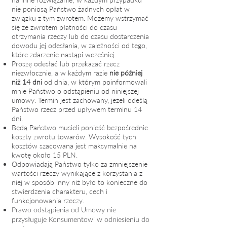
nie poniosą Państwo żadnych opłat w
związku z tym zwrotem. Możemy wstrzymać
się ze zwrotem płatności do czasu
otrzymania rzeczy lub do czasu dostarczenia
dowodu jej odesłania, w zależności od tego,
które zdarzenie nastąpi wcześniej.
Proszę odesłać lub przekazać rzecz
niezwłocznie, a w każdym razie
nie później
niż 14 dni
od dnia, w którym poinformowali
mnie Państwo o odstąpieniu od niniejszej
umowy. Termin jest zachowany,
jeżeli odeślą
Państwo rzecz przed upływem terminu 14
dni.
Będą Państwo musieli ponieść bezpośrednie
koszty zwrotu towarów. Wysokość tych
kosztów szacowana jest maksymalnie na
kwotę około 15 PLN.
Odpowiadają Państwo tylko za zmniejszenie
wartości rzeczy wynikające z korzystania z
niej w sposób inny niż było to konieczne do
stwierdzenia charakteru, cech i
funkcjonowania rzeczy.
Prawo odstąpienia od Umowy nie
przysługuje Konsumentowi w odniesieniu do