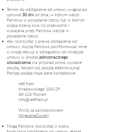
Termin do odstąpienia od umowy wygasa po
upływie
30 dni
od dnia, w którym weszli
Państwo w posiadanie rzeczy lub w którym
osoba trzecia inna niż przewoźnik i
wskazana przez Państwa weszła w
posiadanie rzeczy.
Aby skorzystać z prawa odstąpienia od
umowy, muszą Państwo poinformować mnie
o swojej decyzji o odstąpieniu od niniejszej
umowy w drodze
jednoznacznego
oświadczenia
(na przykład pismo wysłane
pocztą, faksem lub pocztą elektroniczną).
Poniżej podaje moje dane kontaktowe:
rett frem
Knapowskiego 10A/29
60-126 Poznań
info@rettfrem.pl
Wyślij za pośrednictwem
WygodneZwroty
Mogą Państwo skorzystać z wzoru
formularza odstąpienia od umowy, jednak