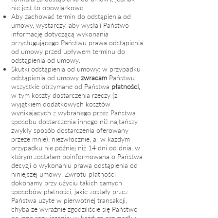
nie jest to obowiązkowe.
Aby zachować termin do odstąpienia od
umowy, wystarczy, aby wysłali Państwo
informację dotyczącą wykonania
przysługującego Państwu prawa odstąpienia
od umowy przed upływem terminu do
odstąpienia od umowy.
Skutki odstąpienia od umowy: w przypadku
odstąpienia od umowy
zwracam
Państwu
wszystkie otrzymane od Państwa
płatności,
w tym koszty dostarczenia rzeczy (z
wyjątkiem dodatkowych kosztów
wynikających z wybranego przez Państwa
sposobu dostarczenia innego niż najtańszy
zwykły sposób dostarczenia oferowany
przeze mnie), niezwłocznie, a
w każdym
przypadku nie później niż 14 dni od dnia, w
którym zostałam poinformowana o Państwa
decyzji o wykonaniu prawa odstąpienia od
niniejszej umowy. Zwrotu płatności
dokonamy przy użyciu takich samych
sposobów płatności, jakie zostały przez
Państwa użyte w pierwotnej transakcji,
chyba że wyraźnie zgodziliście się Państwo
na inne rozwiązanie; w każdym przypadku