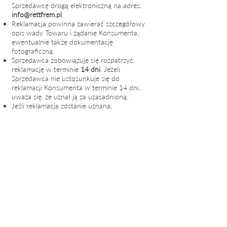
Sprzedawcę drogą elektroniczną na adres:
info@rettfrem.pl
.
Reklamacja powinna zawierać szczegółowy
opis wady Towaru i żądanie Konsumenta,
ewentualnie także dokumentację
fotograficzną.
Sprzedawca zobowiązuje się rozpatrzyć
reklamację w terminie
14 dni
. Jeżeli
Sprzedawca nie ustosunkuje się do
r
eklamacji Konsumenta w terminie 14 dni,
uważa się, że uznał ją za uzasadnioną.
Jeśli reklamacja zostanie
uznana,
Sprzedawca podejmie odpow
iednie działania
zgodnie z żądaniem Konsumenta.
Konsument ponosi tylko bezpośrednie
koszty zwrotu Towaru, chyba, że
Sprzedawca zgodził się je ponieść.
Istnieje możliwość skorzystania z
pozasądowych sposobów rozpatrywania
reklamacji i dochodzenia roszczeń w
stosunkach prawnych z Konsumentami, w
tym możliwość rozwiązywania sporów drogą
elektroniczną za pomocą platformy ODR
(online dispute resolution), dostępnej pod
adresem