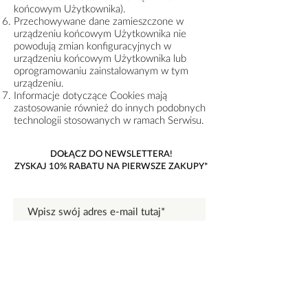
końcowym Użytkownika).
Przechowywane dane zamieszczone w
urządzeniu końcowym Użytkownika nie
powodują zmian konfiguracyjnych w
urządzeniu końcowym Użytkownika lub
oprogramowaniu zainstalowanym w tym
urządzeniu.
Informacje dotyczące Cookies mają
zastosowanie również do innych podobnych
technologii stosowanych w ramach Serwisu.
DOŁĄCZ DO NEWSLETTERA!
ZYSKAJ 10% RABATU NA PIERWSZE ZAKUPY*
Akceptuję warunki i zasady
Dołącz
*nie dotyczy produktów przecenionych oraz złota pr. 585