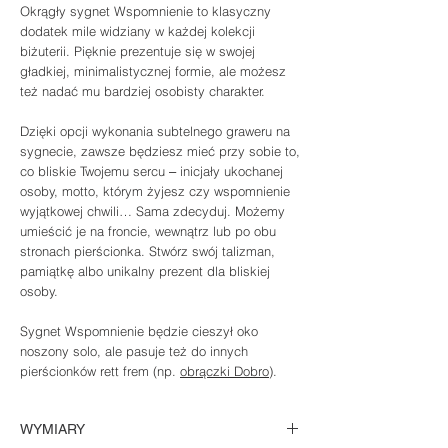
Okrągły sygnet
Wspomnienie
to klasyczny
dodatek mile widziany w każdej kolekcji
biżuterii. Pięknie prezentuje się w swojej
gładkiej, minimalistycznej formie, ale możesz
też nadać mu bardziej osobisty charakter.
Dzięki opcji wykonania subtelnego graweru na
sygnecie, zawsze będziesz mieć przy sobie to,
co bliskie Twojemu sercu ‒ inicjały ukochanej
osoby, motto, którym żyjesz czy wspomnienie
wyjątkowej chwili… Sama zdecyduj. Możemy
umieścić je na froncie, wewnątrz lub po obu
stronach pierścionka. Stwórz swój talizman,
pamiątkę albo unikalny prezent dla bliskiej
osoby.
Sygnet
Wspomnienie
będzie cieszył oko
noszony solo, ale pasuje też do innych
pierścionków rett frem (np.
obrączki Dobro
).
WYMIARY