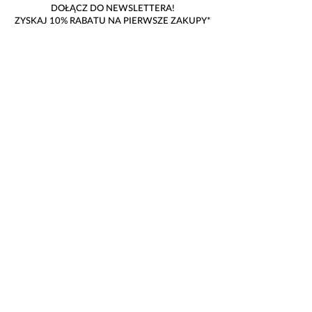
DOŁĄCZ DO NEWSLETTERA!
ZYSKAJ 10% RABATU NA PIERWSZE ZAKUPY*
Akceptuję warunki i zasady
Dołącz
*nie dotyczy produktów przecenionych oraz złota pr. 585
POLITYKA PRYWATNOŚCI
REGULAMIN
DLA MEDIÓW
DOSTAWA