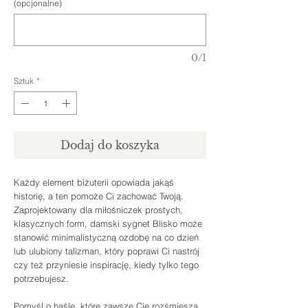
(opcjonalne)
0/1
Sztuk
*
Dodaj do koszyka
Każdy element biżuterii opowiada jakąś
historię, a ten pomoże Ci zachować Twoją.
Zaprojektowany dla miłośniczek prostych,
klasycznych form, damski sygnet Blisko może
stanowić minimalistyczną ozdobę na co dzień
lub ulubiony talizman, który poprawi Ci nastrój
czy też przyniesie inspirację, kiedy tylko tego
potrzebujesz.
Pomyśl o haśle, które zawsze Cię rozśmiesza,