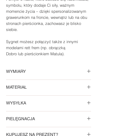
symbolu, który dodaje Ci siły, ważnym
momencie życia – dzięki spersonalizowanym
grawerunkom na froncie, wewnątrz lub na obu
stronach pierścionka, zachowasz je blisko
siebie.
Sygnet możesz połączyć także z innymi
modelami rett frem (np. obrączką
Dobro lub pierścionkiem Matula).
WYMIARY
Wymiary górnej części sygnetu 13x10 mm.
MATERIAŁ
Rozmiar pierścionka:
tabela rozmiarów
Wersja srebrna
WYSYŁKA
Sygnet został w całości wykonany przez
lokalnych producentów ze srebra próby 925.
Pudełka i torebki prezentowe rett
PIELĘGNACJA
frem posiadają certyfikat FSC®. Oznacza to, że
Wersja złocona
materiały użyte do ich produkcji pochodzą z
Sygnet został w całości wykonany przez
Wersja srebrna
odpowiedzialnej gospodarki leśnej.
lokalnych producentów ze srebra próby 925,
KUPUJESZ NA PREZENT?
Srebro należy czyścić miękkim ręcznikiem,