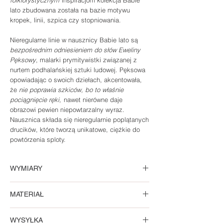
folklorystycznym
inspiracjom kolekcja Babie
lato zbudowana została na bazie motywu
kropek, linii, szpica czy stopniowania.
Nieregularne linie w nausznicy Babie lato są
bezpośrednim odniesieniem do słów Eweliny
Pęksowy
, malarki prymitywistki związanej z
nurtem podhalańskiej sztuki ludowej. Pęksowa
opowiadając o swoich dziełach, akcentowała,
że
nie poprawia szkiców, bo to właśnie
pociągnięcie ręki,
nawet nierówne daje
obrazowi pewien niepowtarzalny wyraz.
Nausznica składa się nieregularnie poplątanych
drucików, które tworzą unikatowe, ciężkie do
powtórzenia sploty.
WYMIARY
Wymiary nausznicy: średnica około 1,5 cm. Po
MATERIAŁ
założeniu, należy ją delikatnie zacisnąć
nausznicę na uchu.
Wersja złota
WYSYŁKA
Nausznica została wykonana ręcznie ze złota