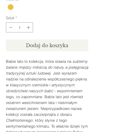
Sztuk
*
Dodaj do koszyka
Babie lato
to kolekcja, która stawia na
subtel
ny
balans między miłością do natury a pielęgnacją
tradycyjnej sztuki ludowej.
Jest wyrazem
nadziei na odnalezienie współczesnego pię
kna
w
klasycznym rzemiośle i artystycznym
dziedzictwie naszych babć
- wspomnieniem
tego, co zapomniane. Babie lato jest również
ostatnim w
estchni
eniem lata i nieśmiałym
zwiastunem jesieni. Nieprzypadkowo nazwa
kolekcji została zaczerpnięta z obrazu
Chełmońskiego
, kt
ó
ry s
łynie z tego
sentymentalnego klimatu. To właśnie dzięki tym