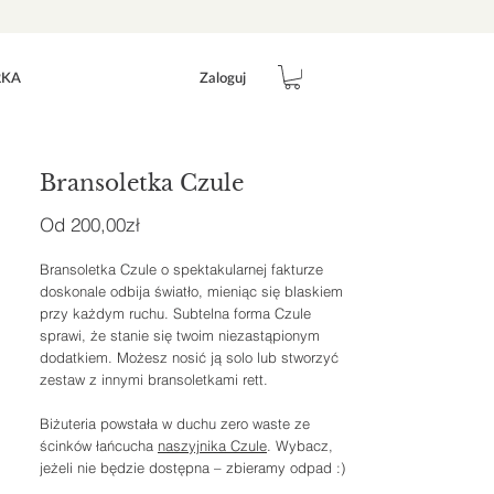
Zaloguj
RKA
Bransoletka Czule
Cena
Od
200,00zł
Rabatowa
Bransoletka Czule o spektakularnej fakturze
doskonale odbija światło, mieniąc się blaskiem
przy każdym ruchu. Subtelna forma Czule
sprawi, że stanie się twoim niezastąpionym
dodatkiem. Możesz nosić ją solo lub stworzyć
zestaw z innymi bransoletkami rett.
Biżuteria powstała w duchu zero waste ze
ścinków łańcucha
naszyjnika Czule
. Wybacz,
jeżeli nie będzie dostępna – zbieramy odpad :)