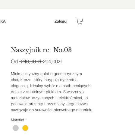
Zaloguj
RKA
Naszyjnik re_No.03
Regularna
Cena
Od
 240,00 zł 
204,00zł
cena
Rabatowa
Minimalistyczny splot o geometrycznym
charakterze, który intryguje dyskretną
elegancją. Idealny wybór dla osób ceniących
detale z subtelnym pięknem. Stworzony z
materiałów odzyskanych z elektrośmieci, to
pochwała prostoty i przemiany. Jego nazwa
nawiązuje do surowości pierwotnego materiału.
Materiał
*