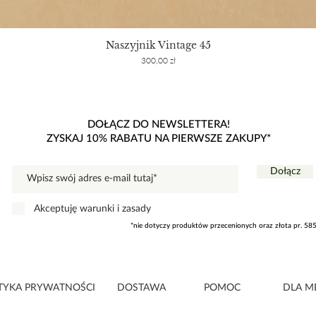
Naszyjnik Vintage 45
Cena
300,00 zł
DOŁĄCZ DO NEWSLETTERA!
ZYSKAJ 10% RABATU NA PIERWSZE ZAKUPY*
Dołącz
Akceptuję warunki i zasady
*nie dotyczy produktów przecenionych oraz złota pr. 58
TYKA PRYWATNOŚCI
DOSTAWA
POMOC
DLA M