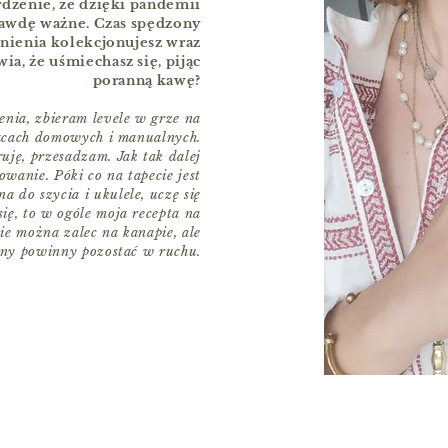
rdzenie, że dzięki pandemii
prawdę ważne. Czas spędzony
nienia kolekcjonujesz wraz
ia, że uśmiechasz się, pijąc
poranną kawę?
nia, zbieram levele w grze na
racach domowych i manualnych.
uję, przesadzam. Jak tak dalej
owanie. Póki co na tapecie jest
 do szycia i ukulele, uczę się
ę, to w ogóle moja recepta na
ie można zalec na kanapie, ale
ny powinny pozostać w ruchu.