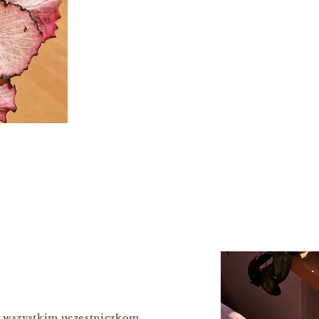
my wszystkim uczestniczkom