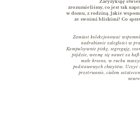
Zaryzykuję stwie
zrozumieliśmy, co jest tak na
w domu, z rodziną. Jakie wspom
ze swoimi bliskimi? Co spraw
Zamiast kolekcjonować wspomnie
nadrabianie zaległości w p
Kompulsywnie piekę, segreguję, szor
pójdzie, wezmę się nawet za haft
małe krosno, w ruchu maszyna
podstawowych chwytów. Uczyć si
przetrwanie, ciałem ostateczn
neuro