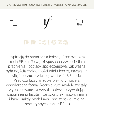
DARMOWA DOSTAWA NA TERENIE POLSKI POWYŻEJ 300 ZŁ
precjoza
Inspiracją do stworzenia kolekcji Precjoza była
moda PRL-u. To w jaki sposób odzwierciedlała
pragnienia i poglądy społeczeństwa. Jak ważną
była częścią codzienności wielu kobiet, dawała im
siłę i poczucie własnej wartości. Biżuteria
Precjoza łączy w sobie piękno vintage z
współczesną formą. Ręcznie kute modele zostały
wypolerowane na wysoki połysk, przywołując
wspomnienia biżuterii ze szkatułek naszych mam
i babć. Każdy model nosi inne żeńskie imię na
cześć słynnych kobiet PRL-u.