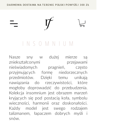
DARMOWA DOSTAWA NA TERENIE POLSKI POWYŻEJ 300 ZŁ
I N S O M N I U M
Nasze sny w dużej mierze są
zniekształconymi przejawami
nieświadomych pragnień, często
przyjmujących formę niedorzecznych
przedmiotów. Dzięki temu unikają
nawiązania do rzeczywistości, które
mogłoby doprowadzić do przebudzenia.
Kolekcja insomnium jest obrazem marzeń
kryjących się pod postacią koła, symbolu
wieczności, harmonii oraz doskonałości.
Każdy model jest swego rodzajem
talizmanem, łapaczem dobrych myśli i
snów.