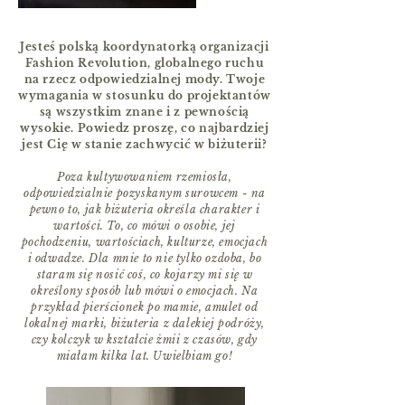
Jesteś polską koordynatorką organizacji
Fashion Revolution, globalnego ruchu
na rzecz odpowiedzialnej mody. Twoje
wymagania w stosunku do projektantów
są wszystkim znane i z pewnością
wysokie. Powiedz proszę, co najbardziej
jest Cię w stanie zachwycić w biżuterii?
Poza kultywowaniem rzemiosła,
odpowiedzialnie pozyskanym surowcem - na
pewno to, jak biżuteria określa charakter i
wartości. To, co mówi o osobie, jej
pochodzeniu, wartościach, kulturze, emocjach
i odwadze. Dla mnie to nie tylko ozdoba, bo
staram się nosić coś, co kojarzy mi się w
określony sposób lub mówi o emocjach. Na
przykład pierścionek po mamie, amulet od
lokalnej marki, biżuteria z dalekiej podróży,
czy kolczyk w kształcie żmii z czasów, gdy
miałam kilka lat. Uwielbiam go!