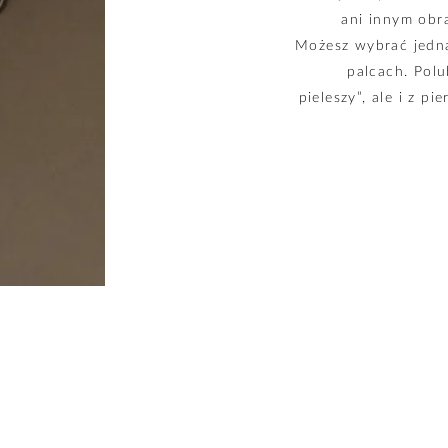
ani innym obrą
Możesz wybrać jedną 
palcach. Polu
pieleszy”, ale i z p