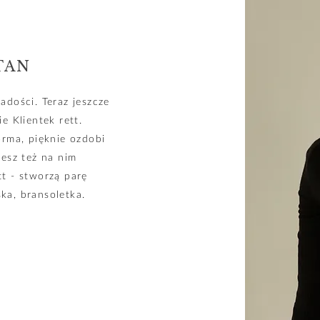
TAN
adości. Teraz jeszcze
e Klientek rett.
orma, pięknie ozdobi
żesz też na nim
tt - stworzą parę
ka, bransoletka.