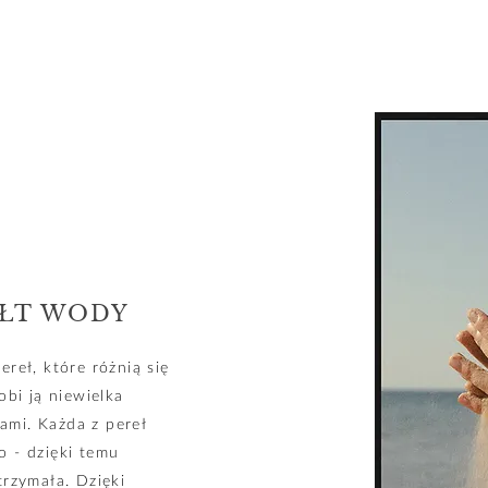
AŁT WODY
reł, które różnią się
obi ją niewielka
mi. Każda z pereł
o - dzięki temu
trzymała. Dzięki