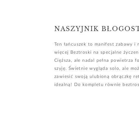
NASZYJNIK BŁOGOS
Ten łańcuszek to manifest zabawy i r
więcej Beztroski na specjalne życzeni
Cięższa, ale nadal pełna powietrza f
szyję. Świetnie wygląda solo, ale mo
zawiesić swoją ulubioną obrączkę re
idealną! Do kompletu równie beztros