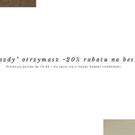
azdy" otrzymasz -20% rabatu na bes
Promocja potrwa do 15.01 i nie łączy się z innymi kodami zniżkowymi.