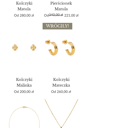
Kolczyki
Pierścionek
Matula
Matula
340,00 zł
Cena rabatowa
Regularna cena
Cena rabatowa
Od
280,00 zł
Od
221,00 zł
WRÓCIŁY!
Kolczyki
Kolczyki
Malinka
Mateczka
Cena rabatowa
Cena rabatowa
Od
200,00 zł
Od
260,00 zł