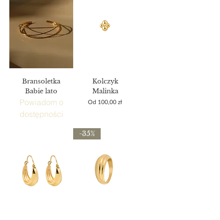
Bransoletka
Kolczyk
Babie lato
Malinka
Powiadom o
Cena rabatowa
Od
100,00 zł
dostępności
-35%