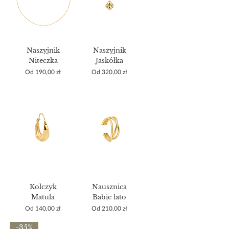
Naszyjnik
Naszyjnik
Niteczka
Jaskółka
Cena rabatowa
Cena rabatowa
Od
190,00 zł
Od
320,00 zł
Kolczyk
Nausznica
Matula
Babie lato
Cena rabatowa
Cena rabatowa
Od
140,00 zł
Od
210,00 zł
-35%