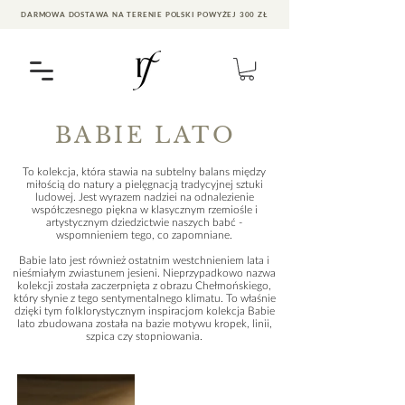
DARMOWA DOSTAWA NA TERENIE POLSKI POWYŻEJ 300 ZŁ
BABIE LATO
To kolekcja, która stawia na subtelny balans między
miłością do natury a pielęgnacją tradycyjnej sztuki
ludowej. Jest wyrazem nadziei na odnalezienie
współczesnego piękna w klasycznym rzemiośle i
artystycznym dziedzictwie naszych babć -
wspomnieniem tego, co zapomniane.
Babie lato jest również ostatnim westchnieniem lata i
nieśmiałym zwiastunem jesieni. Nieprzypadkowo nazwa
kolekcji została zaczerpnięta z obrazu Chełmońskiego,
który słynie z tego sentymentalnego klimatu. To właśnie
dzięki tym folklorystycznym inspiracjom kolekcja Babie
lato zbudowana została na bazie motywu kropek, linii,
szpica czy stopniowania.