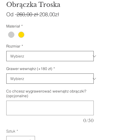
Obrączka Troska
Regularna
Cena
Od
 260,00 zł 
208,00zł
cena
Rabatowa
Materiał
*
Rozmiar
*
Grawer wewnątrz (+180 zł)
*
Co chcesz wygrawerować wewnątrz obrączki?
(opcjonalne)
0/50
Sztuk
*