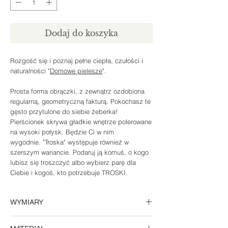
Dodaj do koszyka
Rozgość się i poznaj pełne ciepła, czułości i
naturalności "
Domowe pielesze
".
Prosta forma obrączki, z zewnątrz ozdobiona
regularną, geometryczną fakturą. Pokochasz te
gęsto przytulone do siebie żeberka!
Pierścionek skrywa gładkie wnętrze polerowane
na wysoki połysk. Będzie Ci w nim
wygodnie. "Troska" występuje również w
szerszym wariancie. Podaruj ją komuś, o kogo
lubisz się troszczyć albo wybierz parę dla
Ciebie i kogoś, kto potrzebuje TROSKI.
WYMIARY
Szerokość obrączki: 0,3 cm