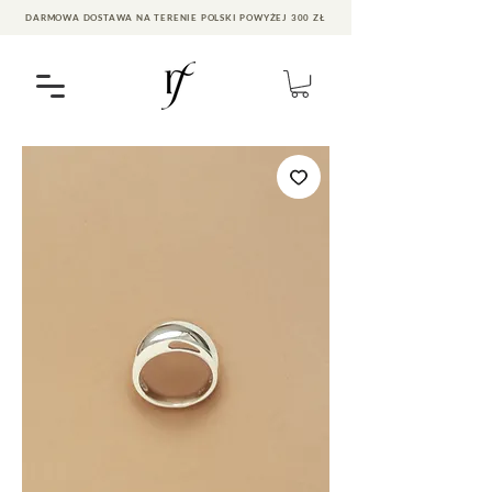
DARMOWA DOSTAWA NA TERENIE POLSKI POWYŻEJ 300 ZŁ